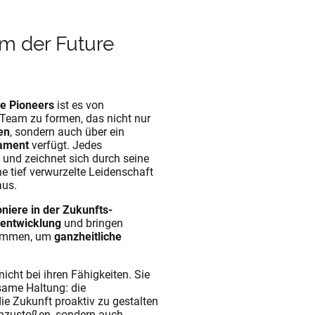
am der Future
re Pioneers
ist es von
 Team zu formen, das nicht nur
en
, sondern auch über ein
ament
verfügt. Jedes
und zeichnet sich durch seine
e tief verwurzelte Leidenschaft
us.
oniere in der Zukunfts-
sentwicklung
und bringen
mmen, um
ganzheitliche
nicht bei ihren Fähigkeiten. Sie
same Haltung: die
die Zukunft proaktiv zu gestalten
anzustoßen, sondern auch