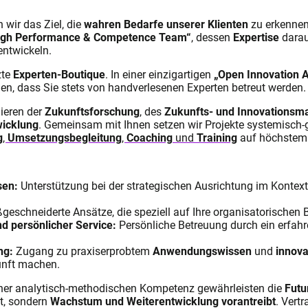
 wir das Ziel, die
wahren Bedarfe unserer Klienten
zu erkennen
igh Performance & Competence Team“
, dessen
Expertise
darauf
entwickeln.
zte
Experten-Boutique
. In einer einzigartigen
„Open Innovation A
len, dass Sie stets von handverlesenen Experten betreut werden.
ieren der
Zukunftsforschung
, des
Zukunfts- und Innovations
wicklung
. Gemeinsam mit Ihnen setzen wir Projekte systemisch-
g
,
Umsetzungsbegleitung
,
Coaching
und
Training
auf höchstem
sen:
Unterstützung bei der strategischen Ausrichtung im Kontex
eschneiderte Ansätze, die speziell auf Ihre organisatorischen 
nd persönlicher Service:
Persönliche Betreuung durch ein erfa
ng:
Zugang zu praxiserprobtem
Anwendungswissen
und
innov
kunft machen.
einer analytisch-methodischen Kompetenz gewährleisten die
Futu
lt, sondern
Wachstum und Weiterentwicklung vorantreibt
. Vert