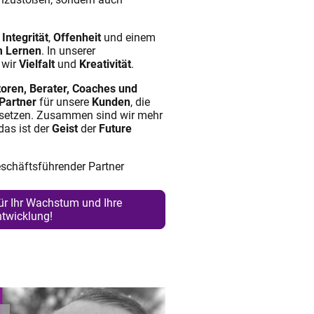
f
Integrität
,
Offenheit
und einem
m Lernen
. In unserer
 wir
Vielfalt
und
Kreativität
.
oren
, Berater, Coaches und
Partner
für unsere
Kunden
, die
umsetzen. Zusammen sind wir mehr
das ist der
Geist
der
Future
eschäftsführender Partner
für Ihr Wachstum und Ihre
ntwicklung!