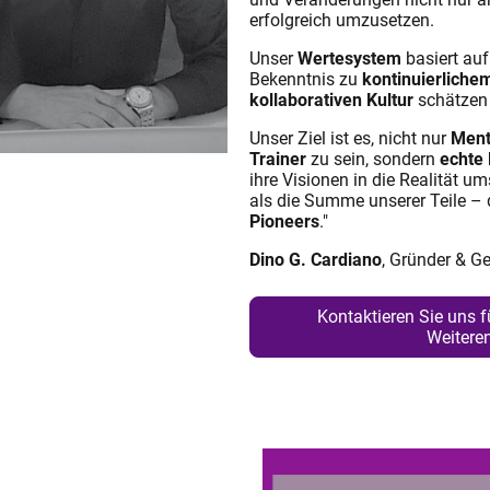
erfolgreich umzusetzen.
Unser
Wertesystem
basiert au
Bekenntnis zu
kontinuierliche
kollaborativen Kultur
schätzen
Unser Ziel ist es, nicht nur
Ment
Trainer
zu sein, sondern
echte 
ihre Visionen in die Realität 
als die Summe unserer Teile – 
Pioneers
.
"
Dino G. Cardiano
, Gründer & G
Kontaktieren Sie uns 
Weitere