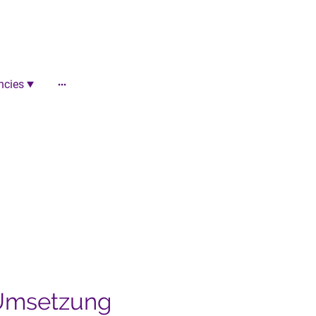
ncies
t
 Umsetzung