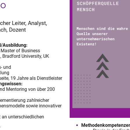
no
cher Leiter, Analyst,
ach, Dozent
/Ausbildung:
d Master of Business
 Bradford University, UK
s- und
klung
ite, 19 Jahre als Dienstleister
ngswissen:
nd Mentoring von über 200
ementierung zahlreicher
ensmodelle sowie innovativer
 an unterschiedlichen
Methodenkompetenze
r