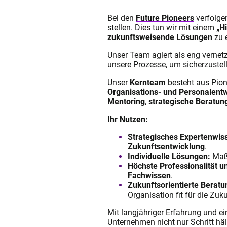
Bei den
Future Pioneers
verfolgen
stellen. Dies tun wir mit einem
„H
zukunftsweisende Lösungen
zu 
Unser Team agiert als eng vernet
unsere Prozesse, um sicherzustel
Unser
Kernteam
besteht aus Pion
Organisations- und Personalent
Mentoring
,
strategische Beratun
Ihr Nutzen:
Strategisches Expertenwis
Zukunftsentwicklung
.
Individuelle Lösungen:
Maßg
Höchste Professionalität u
Fachwissen
.
Zukunftsorientierte Beratu
Organisation fit für die Zu
Mit langjähriger Erfahrung und 
Unternehmen nicht nur Schritt hä