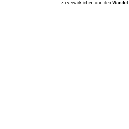
zu verwirklichen und den
Wandel
Zuku
Die Future Pioneers sind Ih
die Zukunft Ihres Unterne
entd