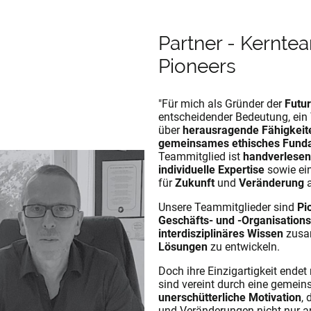
Partner - Kernte
Pioneers
"
Für mich als Gründer der
Futu
entscheidender Bedeutung, ein
über
herausragende Fähigkeit
gemeinsames ethisches Fund
Teammitglied ist
handverlesen
individuelle Expertise
sowie ein
für
Zukunft
und
Veränderung
a
Unsere Teammitglieder sind
Pi
Geschäfts- und -Organisation
interdisziplinäres Wissen
zusa
Lösungen
zu entwickeln.
Doch ihre Einzigartigkeit endet 
sind vereint durch eine gemein
unerschütterliche Motivation
, 
und Veränderungen nicht nur 