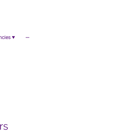
ncies
gkeit
rs