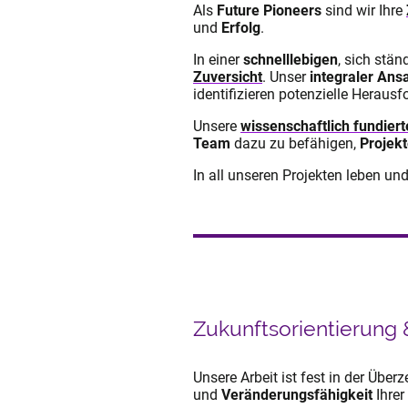
Als
Future Pioneers
sind wir Ihre
und
Erfolg
.
In einer
schnelllebigen
, sich stä
Zuversicht
. Unser
integraler Ans
identifizieren potenzielle Herau
Unsere
wissenschaftlich fundier
Team
dazu zu befähigen,
Projek
In all unseren Projekten leben un
Zukunftsorientierung 
Unsere Arbeit ist fest in der Üb
und
Veränderungsfähigkeit
Ihrer