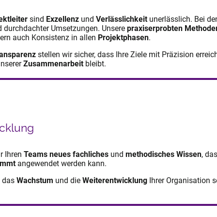
ektleiter
sind
Exzellenz
und
Verlässlichkeit
unerlässlich. Bei de
nd durchdachter Umsetzungen. Unsere
praxiserprobten Methode
dern auch Konsistenz in allen
Projektphasen
.
ansparenz
stellen wir sicher, dass Ihre Ziele mit Präzision erre
unserer
Zusammenarbeit
bleibt.
cklung
ir Ihren
Teams neues fachliches
und
methodisches Wissen
, da
timmt
angewendet werden kann.
t das
Wachstum
und die
Weiterentwicklung
Ihrer Organisation 