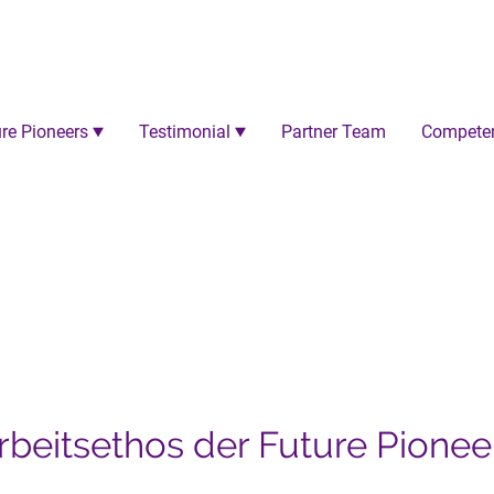
re Pioneers
Testimonial
Partner Team
Compete
mmenarbeit - Nachhalti
rbeitsethos der Future Pionee