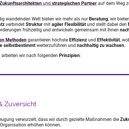
Zukunftsarchitekten
und
strategischen Partner
auf dem Weg z
ndig wandelnden Welt bieten wir mehr als nur
Beratung
; wir biet
atz
verbindet
Struktur
mit
agiler Flexibilität
und stellt dabei den
sforderungen frühzeitig und entwickeln gemeinsam mit Ihnen
nach
ten Methoden
garantieren höchste
Effizienz
und
Effektivität
, wo
te selbstbestimmt
weiterzuführen und
nachhaltig zu wachsen
.
d arbeiten wir nach folgenden
Prinzipien
:
& Zuversicht
erzeugung verwurzelt, dass wir durch gezielte Maßnahmen die
Zuk
 Organisation erhöhen können.