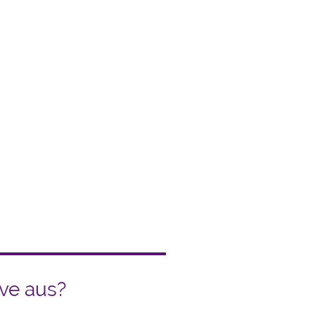
chern
t Klarheit und Mut befähigen,
stumstreiber
der Zukunft
hern
.
ive aus?