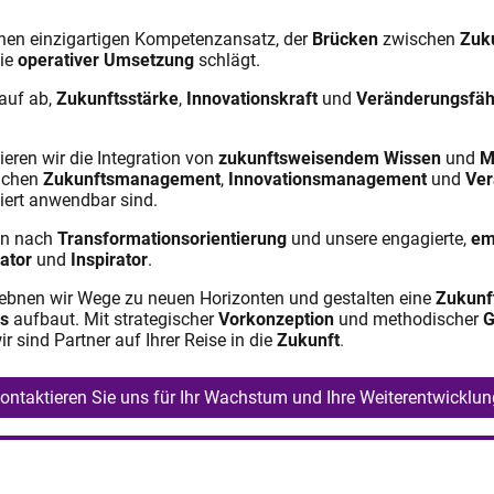
inen einzigartigen Kompetenzansatz, der
Brücken
zwischen
Zuk
ie
operativer Umsetzung
schlägt.
rauf ab,
Zukunftsstärke
,
Innovationskraft
und
Veränderungsfäh
eren wir die Integration von
zukunftsweisendem Wissen
und
M
eichen
Zukunftsmanagement
,
Innovationsmanagement
und
Ve
iert anwendbar sind.
ben nach
Transformations
orientierung
und unsere engagierte,
em
ator
und
Inspirator
.
bnen wir Wege zu neuen Horizonten und gestalten eine
Zukunf
is
aufbaut. Mit strategischer
Vorkonzeption
und methodischer
G
r sind Partner auf Ihrer Reise in die
Zukunft
.
ontaktieren Sie uns für Ihr Wachstum und Ihre Weiterentwicklun