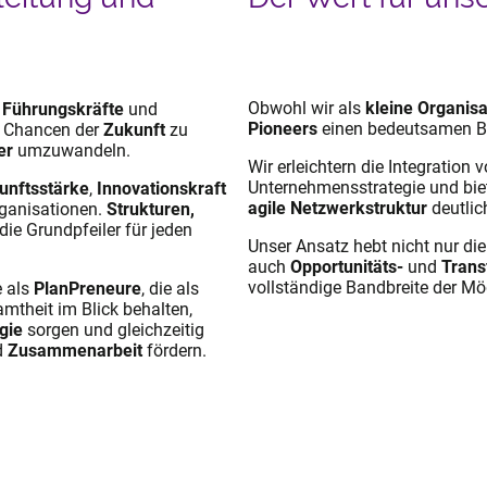
Obwohl wir als
kleine Organisa
n
Führungskräfte
und
Pioneers
einen bedeutsamen B
e Chancen der
Zukunft
zu
er
umzuwandeln.
Wir erleichtern die Integration 
Unternehmensstrategie und bie
unftsstärke
,
Innovationskraft
agile Netzwerkstruktur
deutlic
ganisationen.
Strukturen,
die Grundpfeiler für jeden
Unser Ansatz hebt nicht nur di
auch
Opportunitäts-
und
Trans
vollständige Bandbreite der Mö
e als
PlanPreneure
, die als
amtheit im Blick behalten,
gie
sorgen und gleichzeitig
d
Zusammenarbeit
fördern.