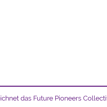
nft gestalten – Erfolg si
re
Zukunftsarchitekten
und
Brückenbauer
, die Sie mi
hmens langfristig erfolgreich zu gestalten - Ihre
Wach
ecken und Ihre
nachhaltigen Wettbewerbsvorteile
sic
chnet das Future Pioneers Collect