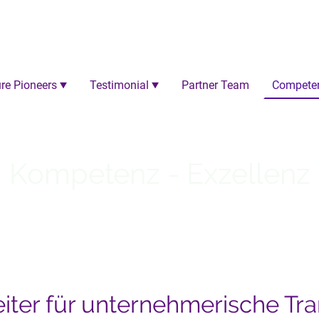
re Pioneers
Testimonial
Partner Team
Compete
Kompetenz - Exzellenz
iter für unternehmerische Tr