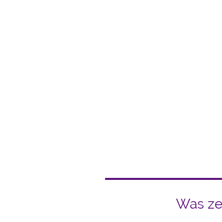
Zuku
Die Future Pioneers sind Ih
die Zukunft Ihres Unterne
entd
Was zei