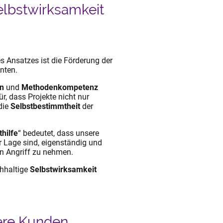
elbstwirksamkeit
es Ansatzes ist die Förderung der
enten.
n
und
Methodenkompetenz
r, dass Projekte nicht nur
die
Selbstbestimmtheit
der
thilfe
“ bedeutet, dass unsere
 Lage sind, eigenständig und
n Angriff zu nehmen.
chhaltige
Selbstwirksamkeit
ere Kunden