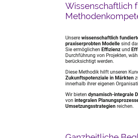
Wissenschaftlich 
Methodenkompet
Unsere
wissenschaftlich fundiert
praxiserprobten Modelle
sind da
Sie ermöglichen
Effizienz
und
Eff
Durchführung von Projekten, wä
berücksichtigt werden.
Diese Methodik hilft unseren Kund
Zukunftspotenziale in Märkten
z
innerhalb ihrer eigenen Organisa
Wir bieten
dynamisch-integrale D
von
integralen Planungsprozess
Umsetzungsstrategien
reichen.
Ganzheitliche Beg