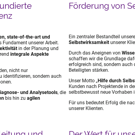
fundierte
Förderung von S
enz
Ein zentraler Bestandteil unser
en, state-of-the-art und
Selbstwirksamkeit
unserer Kli
s Fundament unserer Arbeit.
ektivität
in der Planung und
Durch das Aneignen von
Wisse
hrend
integrale Aspekte
schaffen wir die Grundlage dafü
erfolgreich sind, sondern auch 
Beteiligten stärken.
en, nicht nur
u identifizieren, sondern auch
Unser Motto „
Hilfe durch Selbs
tionen.
Kunden nach Projektende in der
selbstbewusst neue Vorhaben i
iagnose- und Analysetools
, die
en
bis hin zu
agilen
Für uns bedeutet Erfolg die na
unserer Klienten.
leitung und
Der Wert für uns