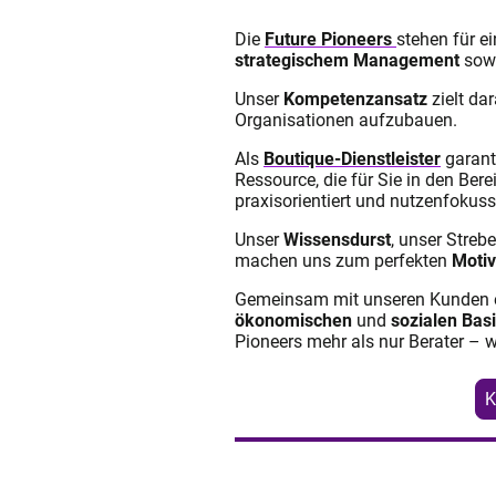
Die
Future Pioneers
stehen für e
strategischem Management
sow
Unser
Kompetenzansatz
zielt da
Organisationen aufzubauen.
Als
Boutique-Dienstleister
garanti
Ressource, die für Sie in den Ber
praxisorientiert und nutzenfokuss
Unser
Wissensdurst
, unser Stre
machen uns zum perfekten
Motiv
Gemeinsam mit unseren Kunden e
ökonomischen
und
sozialen Bas
Pioneers mehr als nur Berater – wi
K